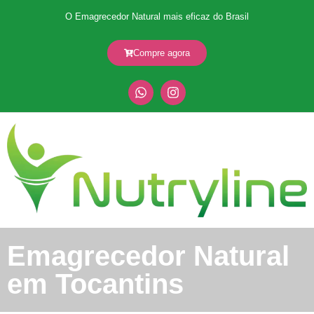
O Emagrecedor Natural mais eficaz do Brasil
Compre agora
Emagrecedor Natural
em Tocantins