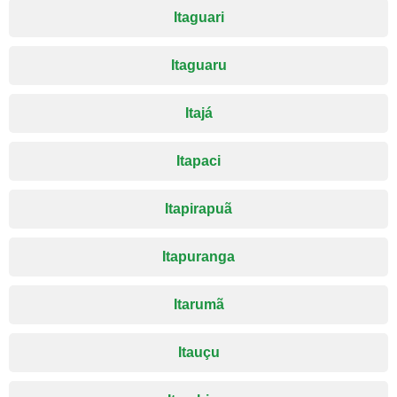
Itaguari
Itaguaru
Itajá
Itapaci
Itapirapuã
Itapuranga
Itarumã
Itauçu