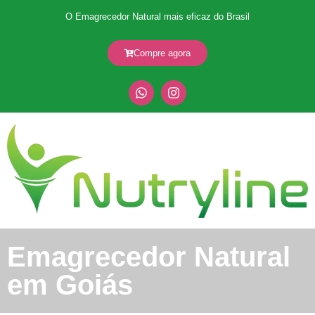
O Emagrecedor Natural mais eficaz do Brasil
Compre agora
Emagrecedor Natural
em Goiás