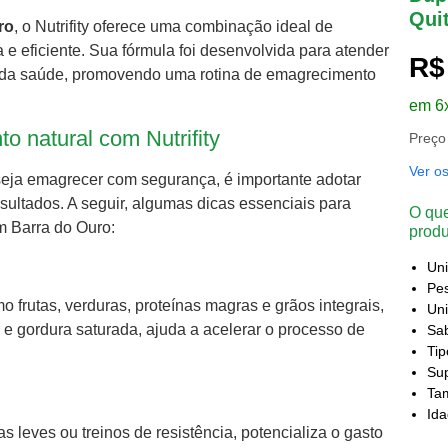
Qui
ro
, o Nutrifity oferece uma combinação ideal de
e eficiente. Sua fórmula foi desenvolvida para atender
R$
 da saúde, promovendo uma rotina de emagrecimento
em 6
o natural com Nutrifity
Preço
Ver o
seja emagrecer com segurança, é importante adotar
ultados. A seguir, algumas dicas essenciais para
O que
 Barra do Ouro:
produ
Un
Pes
 frutas, verduras, proteínas magras e grãos integrais,
Uni
 e gordura saturada, ajuda a acelerar o processo de
Sa
Ti
Sup
Ta
Id
 leves ou treinos de resistência, potencializa o gasto