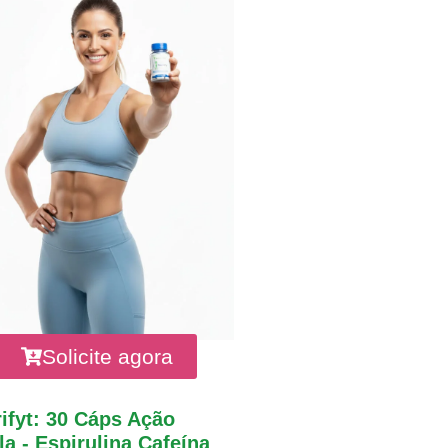
Solicite agora
ifyt: 30 Cáps Ação
a - Espirulina Cafeína