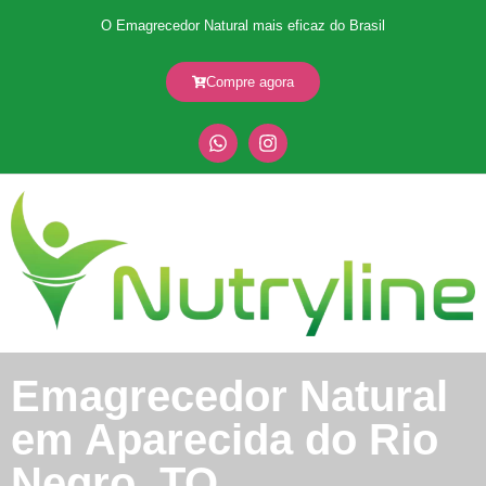
O Emagrecedor Natural mais eficaz do Brasil
Compre agora
Emagrecedor Natural
em Aparecida do Rio
Negro, TO