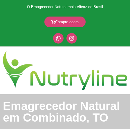
O Emagrecedor Natural mais eficaz do Brasil
Compre agora
Emagrecedor Natural
em Combinado, TO