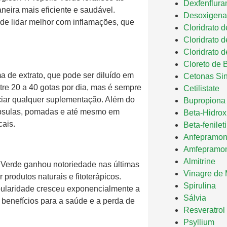
Dexfenflura
neira mais eficiente e saudável.
Desoxigena
de lidar melhor com inflamações, que
Cloridrato 
Cloridrato 
Cloridrato d
Cloreto de 
 de extrato, que pode ser diluído em
Cetonas Sin
e 20 a 40 gotas por dia, mas é sempre
Cetilistate
iciar qualquer suplementação. Além do
Bupropiona
ápsulas, pomadas e até mesmo em
Beta-Hidroxi
ais.
Beta-fenilet
Anfepramo
Amfepramo
Almitrine
s Verde ganhou notoriedade nas últimas
Vinagre de
rodutos naturais e fitoterápicos.
Spirulina
pularidade cresceu exponencialmente a
Sálvia
 benefícios para a saúde e a perda de
Resveratrol
Psyllium