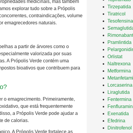
 propriedades medicinais, mas também
Tirzepatida
vamos explorar tudo sobre a Própolis
Tiratricol
concorrentes, contraindicações, volume
Tesofensina
por emagrecedores naturais.
Semaglutid
Rimonaban
Pramlintida
elhas a partir de árvores como o
Pelargonidi
especialmente valorizada por suas
Orlistat
anas. A Própolis Verde contém uma
Naltrexona
postos bioativos que contribuem para
Metformina
Metanfetam
Lorcaserina
mo?
Liraglutida
er o emagrecimento. Primeiramente,
Fentermina
oxidativo, que está frequentemente
Fenflurami
isso, a Própolis Verde pode ajudar a
Exenatida
e de calorias.
Efedrina
Dinitrofenol
gico. A Própolis Verde fortalece as