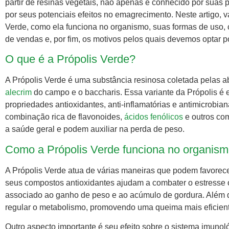
partir de resinas vegetais, não apenas é conhecido por suas
por seus potenciais efeitos no emagrecimento. Neste artigo, 
Verde, como ela funciona no organismo, suas formas de uso, 
de vendas e, por fim, os motivos pelos quais devemos optar 
O que é a Própolis Verde?
A Própolis Verde é uma substância resinosa coletada pelas ab
alecrim
do campo e o baccharis. Essa variante da Própolis é 
propriedades antioxidantes, anti-inflamatórias e antimicrobi
combinação rica de flavonoides,
ácidos fenólicos
e outros com
a saúde geral e podem auxiliar na perda de peso.
Como a Própolis Verde funciona no organis
A Própolis Verde atua de várias maneiras que podem favorec
seus compostos antioxidantes ajudam a combater o estresse 
associado ao ganho de peso e ao acúmulo de gordura. Além d
regular o metabolismo, promovendo uma queima mais eficient
Outro aspecto importante é seu efeito sobre o sistema imunoló