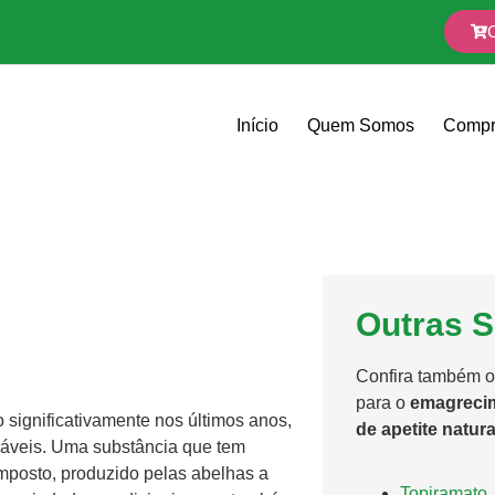
Início
Quem Somos
Compr
Outras S
Confira também o
para o
emagrecim
significativamente nos últimos anos,
de apetite natura
dáveis. Uma substância que tem
omposto, produzido pelas abelhas a
Topiramato