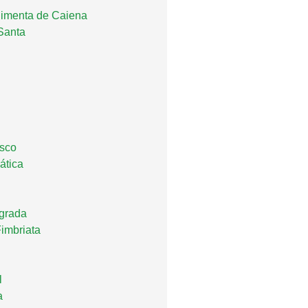
Pimenta de Caiena
Santa
isco
ática
grada
imbriata
l
a