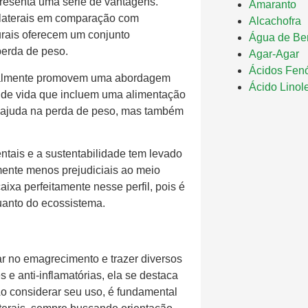
resenta uma série de vantagens.
Amaranto
olaterais em comparação com
Alcachofra
urais oferecem um conjunto
Água de Ber
perda de peso.
Agar-Agar
Ácidos Fenó
eralmente promovem uma abordagem
Ácido Linol
o de vida que incluem uma alimentação
as ajuda na perda de peso, mas também
ntais e a sustentabilidade tem levado
mente menos prejudiciais ao meio
ixa perfeitamente nesse perfil, pois é
anto do ecossistema.
r no emagrecimento e trazer diversos
 e anti-inflamatórias, ela se destaca
Ao considerar seu uso, é fundamental