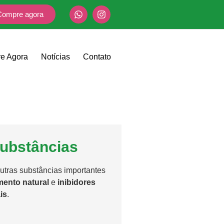
Compre agora
e Agora
Notícias
Contato
ubstâncias
utras substâncias importantes
ento natural
e
inibidores
is
.