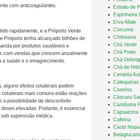
nto com anticoagulantes.
Extrato de 
Espinheira 
Erva-Mate
Cúrcuma
ido rapidamente, e a Própolis Verde
Chitosana
e Própolis tenha alcançado bilhões de
Chá Verde
anda por produtos saudáveis e
Chá Preto
ular, com vendas que crescem anualmente
Chá Oolong
a a saúde e o emagrecimento.
Chá de Hib
Centella Asi
Catequinas
 alguns efeitos colaterais podem
Caseína
s colaterais mais comuns estão reações
Cáscara Sa
 a possibilidade de desconforto
Caralluma F
 doses elevadas. Portanto, é essencial
Capsaicina
 sob supervisão médica.
Cafeína
Cacto Nopa
Betaglucan