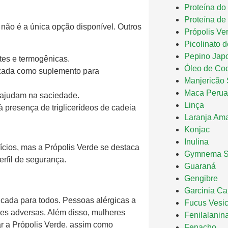
Proteína do
Proteína de 
não é a única opção disponível. Outros
Própolis Ve
Picolinato 
Pepino Jap
tes e termogênicas.
Óleo de Co
lizada como suplemento para
Manjericão 
Maca Peru
 ajudam na saciedade.
Linça
 presença de triglicerídeos de cadeia
Laranja Am
Konjac
Inulina
ícios, mas a Própolis Verde se destaca
Gymnema Sy
rfil de segurança.
Guaraná
Gengibre
Garcinia C
icada para todos. Pessoas alérgicas a
Fucus Vesi
ões adversas. Além disso, mulheres
Fenilalanin
r a Própolis Verde, assim como
Fenacho