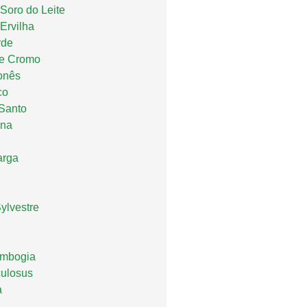
 Soro do Leite
Ervilha
rde
de Cromo
onês
co
Santo
ana
arga
lvestre
ambogia
culosus
a