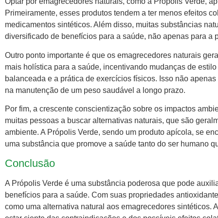
Optar por emagrecedores naturais, como a Própolis Verde, ap
Primeiramente, esses produtos tendem a ter menos efeitos c
medicamentos sintéticos. Além disso, muitas substâncias nat
diversificado de benefícios para a saúde, não apenas para a 
Outro ponto importante é que os emagrecedores naturais g
mais holística para a saúde, incentivando mudanças de estil
balanceada e a prática de exercícios físicos. Isso não apen
na manutenção de um peso saudável a longo prazo.
Por fim, a crescente conscientização sobre os impactos ambie
muitas pessoas a buscar alternativas naturais, que são geral
ambiente. A Própolis Verde, sendo um produto apícola, se enca
uma substância que promove a saúde tanto do ser humano qu
Conclusão
A Própolis Verde é uma substância poderosa que pode auxilia
benefícios para a saúde. Com suas propriedades antioxidantes
como uma alternativa natural aos emagrecedores sintéticos. 