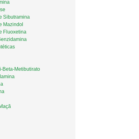
mina
se
de Sibutramina
de Mazindol
e Fluoxetina
Benzidamina
téticas
-Beta-Metibutirato
ilamina
na
na
 Maçã