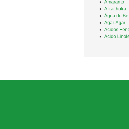
Amaranto
Alcachofra
Água de Ber
Agar-Agar
Ácidos Fenó
Ácido Linol