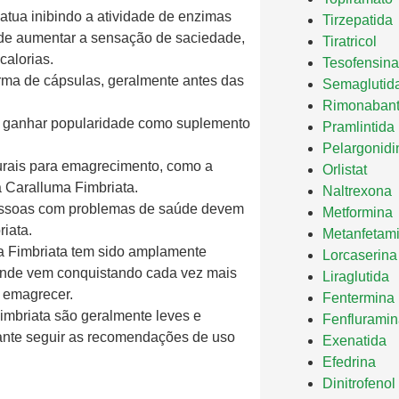
atua inibindo a atividade de enzimas
Tirzepatida
 de aumentar a sensação de saciedade,
Tiratricol
calorias.
Tesofensina
rma de cápsulas, geralmente antes das
Semaglutid
Rimonaban
 ganhar popularidade como suplemento
Pramlintida
Pelargonidi
urais para emagrecimento, como a
Orlistat
 Caralluma Fimbriata.
Naltrexona
pessoas com problemas de saúde devem
Metformina
iata.
Metanfetam
 Fimbriata tem sido amplamente
Lorcaserina
, onde vem conquistando cada vez mais
Liraglutida
 emagrecer.
Fentermina
Fimbriata são geralmente leves e
Fenflurami
ante seguir as recomendações de uso
Exenatida
Efedrina
Dinitrofenol