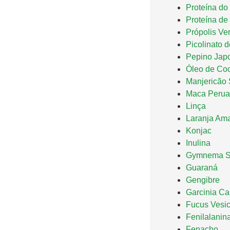
Proteína do
Proteína de 
Própolis Ve
Picolinato 
Pepino Jap
Óleo de Co
Manjericão 
Maca Peru
Linça
Laranja Am
Konjac
Inulina
Gymnema Sy
Guaraná
Gengibre
Garcinia C
Fucus Vesi
Fenilalanin
Fenacho