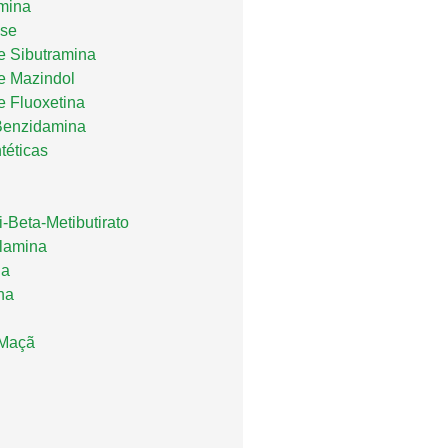
mina
se
de Sibutramina
de Mazindol
e Fluoxetina
Benzidamina
téticas
-Beta-Metibutirato
ilamina
na
na
 Maçã