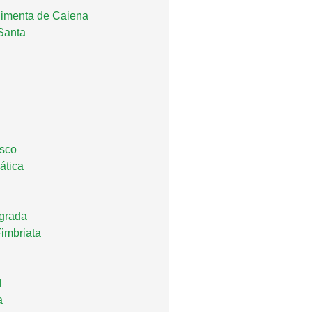
Pimenta de Caiena
Santa
isco
ática
grada
imbriata
l
a