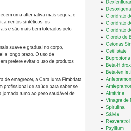
Dexfenflura
Desoxigena
recem uma alternativa mais segura e
Cloridrato 
camentos sintéticos, os
Cloridrato 
rais e são mais bem tolerados pelo
Cloridrato d
Cloreto de 
Cetonas Sin
mais suave e gradual no corpo,
Cetilistate
l a longo prazo. O uso de
Bupropiona
m prefere evitar o uso de produtos
Beta-Hidroxi
Beta-fenilet
Anfepramo
ra de emagrecer, a Caralluma Fimbriata
Amfepramo
 profissional de saúde para saber se
Almitrine
a jornada rumo ao peso saudável de
Vinagre de
Spirulina
Sálvia
Resveratrol
Psyllium