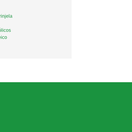
injela
licos
eico