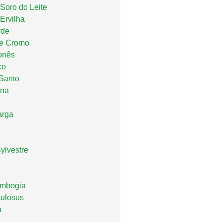
 Soro do Leite
Ervilha
rde
de Cromo
onês
co
Santo
ana
arga
lvestre
ambogia
culosus
a