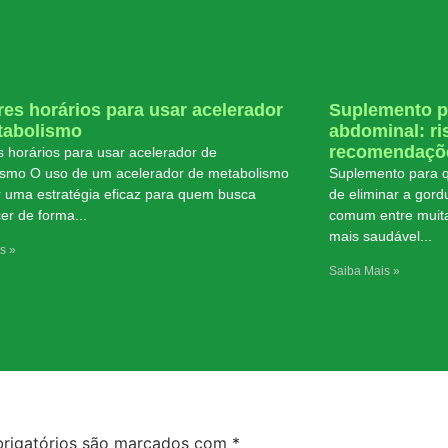
es horários para usar acelerador
Suplemento p
tabolismo
abdominal: ri
recomendaçõe
 horários para usar acelerador de
ismo O uso de um acelerador de metabolismo
Suplemento para q
 uma estratégia eficaz para quem busca
de eliminar a gor
er de forma
comum entre muit
mais saudável
s »
Saiba Mais »
rigatórios são marcados com
*