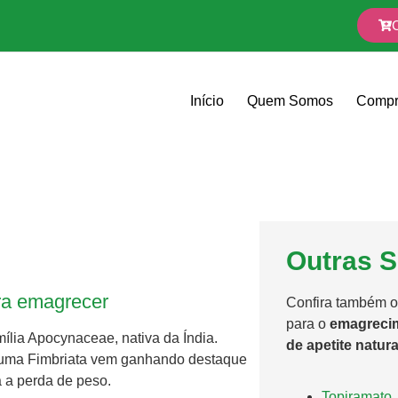
Início
Quem Somos
Compr
Outras S
ara emagrecer
Confira também o
para o
emagrecim
ília Apocynaceae, nativa da Índia.
de apetite natura
lluma Fimbriata vem ganhando destaque
 a perda de peso.
Topiramato