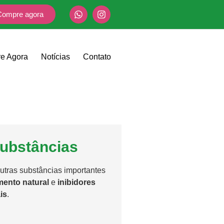
Compre agora
e Agora
Notícias
Contato
ubstâncias
utras substâncias importantes
ento natural
e
inibidores
is
.