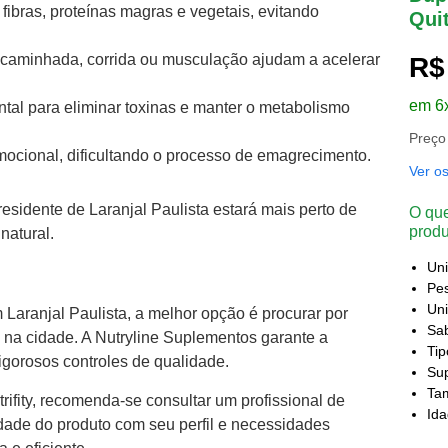
m fibras, proteínas magras e vegetais, evitando
Qui
 caminhada, corrida ou musculação ajudam a acelerar
R$
em 6
tal para eliminar toxinas e manter o metabolismo
Preço
mocional, dificultando o processo de emagrecimento.
Ver o
residente de Laranjal Paulista estará mais perto de
O que
produ
natural.
Un
Pes
Uni
Laranjal Paulista, a melhor opção é procurar por
Sa
 na cidade. A Nutryline Suplementos garante a
Ti
igorosos controles de qualidade.
Sup
Ta
rifity, recomenda-se consultar um profissional de
Id
lidade do produto com seu perfil e necessidades