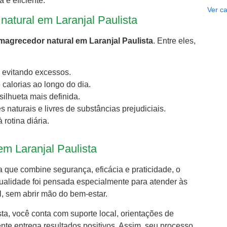
 e eficiente.
Ver ca
natural em Laranjal Paulista
magrecedor natural em Laranjal Paulista
. Entre eles,
e evitando excessos.
alorias ao longo do dia.
ilhueta mais definida.
 naturais e livres de substâncias prejudiciais.
rotina diária.
 em Laranjal Paulista
a que combine segurança, eficácia e praticidade, o
 qualidade foi pensada especialmente para atender às
, sem abrir mão do bem-estar.
ista, você conta com suporte local, orientações de
ente entrega resultados positivos. Assim, seu processo