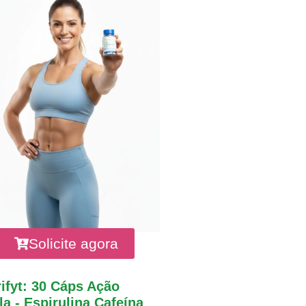
Solicite agora
ifyt: 30 Cáps Ação
a - Espirulina Cafeína