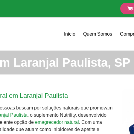
Início
Quem Somos
Compr
 Laranjal Paulista, SP
al em Laranjal Paulista
pessoas buscam por soluções naturais que promovam
anjal
Paulista
, o suplemento Nutrifity, desenvolvido
celente opção de
emagrecedor natural
. Com uma
ualidade que atuam como inibidores de apetite e