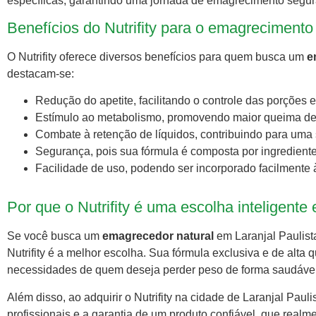
específicas, garantindo uma jornada de emagrecimento segura
Benefícios do Nutrifity para o emagrecimento 
O Nutrifity oferece diversos benefícios para quem busca um
e
destacam-se:
Redução do apetite, facilitando o controle das porções 
Estímulo ao metabolismo, promovendo maior queima de c
Combate à retenção de líquidos, contribuindo para uma s
Segurança, pois sua fórmula é composta por ingredientes
Facilidade de uso, podendo ser incorporado facilmente à 
Por que o Nutrifity é uma escolha inteligente
Se você busca um
emagrecedor natural
em Laranjal Paulist
Nutrifity é a melhor escolha. Sua fórmula exclusiva e de alta
necessidades de quem deseja perder peso de forma saudável
Além disso, ao adquirir o Nutrifity na cidade de Laranjal Paul
profissionais e a garantia de um produto confiável, que realm