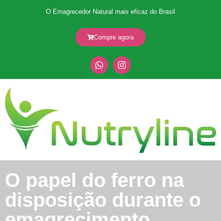
O Emagrecedor Natural mais eficaz do Brasil
Compre agora
O papel do ferro na
disposição durante o
emagrecimento