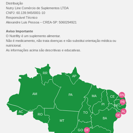
Distribuição
Nutry Line Comércio de Suplementos LTDA
CNPJ: 60.139.945/0001-10
Responsável Técnico
Alexandre Luis Pessoa – CREA-SP: 5060294921
Aviso Importante
O Nutrifity é um suplemento alimentar.
Não é medicamento, não trata doenças e não substitui orientação médica ou
nutricional.
As informações acima são descritivas e educativas.
RR
AP
AM
PA
RN
MA
CE
PB
PI
PE
AL
AC
TO
RO
SE
BA
MT
GO
DF