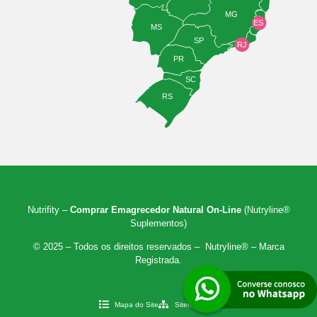
MG
ES
MS
SP
RJ
PR
SC
RS
Nutrifity –
Comprar Emagrecedor Natural On-Line
(Nutryline®
Suplementos)
© 2025 – Todos os direitos reservados – Nutryline® – Marca
Registrada.
Mapa do Site
Sitemap XML