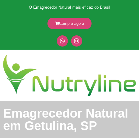
O Emagrecedor Natural mais eficaz do Brasil
Compre agora
Emagrecedor Natural
em Getulina, SP