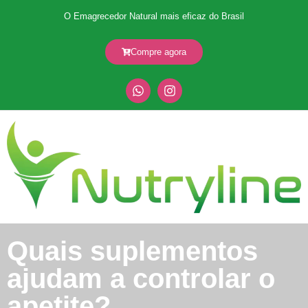
O Emagrecedor Natural mais eficaz do Brasil
Compre agora
Quais suplementos
ajudam a controlar o
apetite?