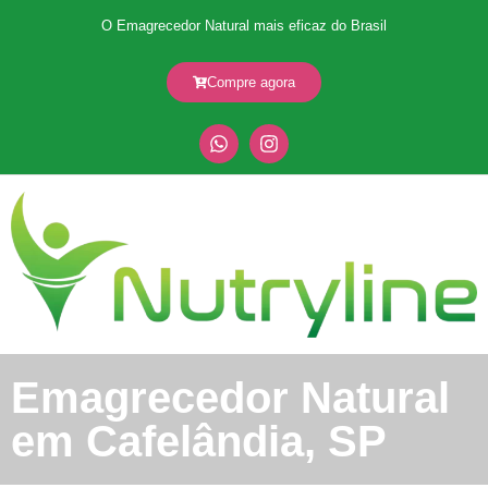
O Emagrecedor Natural mais eficaz do Brasil
Compre agora
Emagrecedor Natural
em Cafelândia, SP