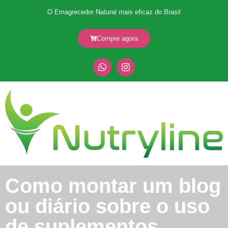
O Emagrecedor Natural mais eficaz do Brasil
Compre agora
Como montar um blog
ou diário sobre o uso
de suplementos