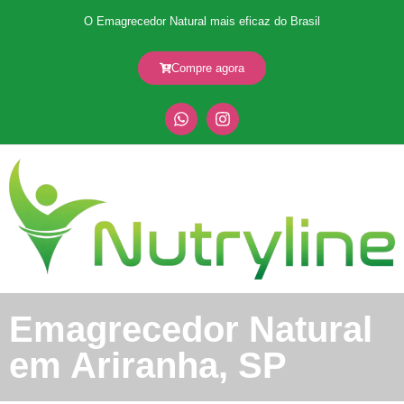
O Emagrecedor Natural mais eficaz do Brasil
Compre agora
Emagrecedor Natural
em Ariranha, SP