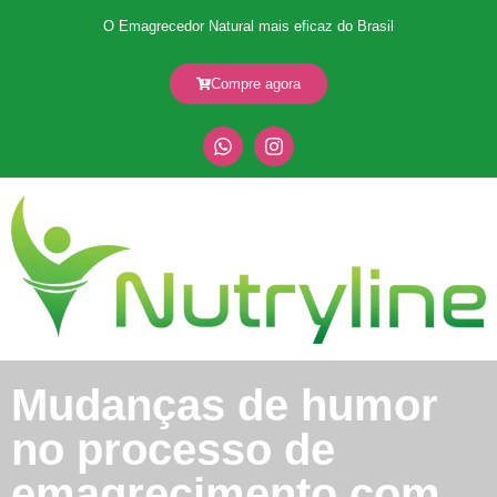
O Emagrecedor Natural mais eficaz do Brasil
Compre agora
Mudanças de humor
no processo de
emagrecimento com