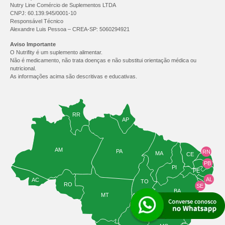
Nutry Line Comércio de Suplementos LTDA
CNPJ: 60.139.945/0001-10
Responsável Técnico
Alexandre Luis Pessoa – CREA-SP: 5060294921
Aviso Importante
O Nutrifity é um suplemento alimentar.
Não é medicamento, não trata doenças e não substitui orientação médica ou
nutricional.
As informações acima são descritivas e educativas.
RR
AP
AM
PA
RN
MA
CE
PB
PI
PE
AL
AC
TO
RO
SE
BA
MT
GO
DF