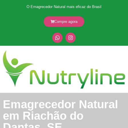
O Emagrecedor Natural mais eficaz do Brasil
Compre agora
Emagrecedor Natural
em Riachão do
Dantas, SE