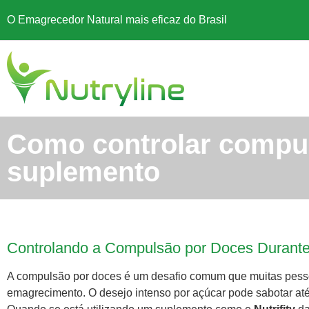
O Emagrecedor Natural mais eficaz do Brasil
Como controlar compul
suplemento
Controlando a Compulsão por Doces Durante 
A compulsão por doces é um desafio comum que muitas pess
emagrecimento. O desejo intenso por açúcar pode sabotar até