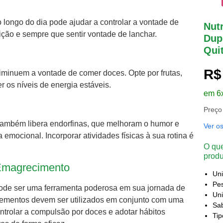
longo do dia pode ajudar a controlar a vontade de
Nutr
ção e sempre que sentir vontade de lanchar.
Dupl
Qui
R$
iminuem a vontade de comer doces. Opte por frutas,
r os níveis de energia estáveis.
em 6
Preço
s também libera endorfinas, que melhoram o humor e
Ver o
ocional. Incorporar atividades físicas à sua rotina é
O que
produ
Emagrecimento
Un
Pes
de ser uma ferramenta poderosa em sua jornada de
Uni
lementos devem ser utilizados em conjunto com uma
Sa
ontrolar a compulsão por doces e adotar hábitos
Ti