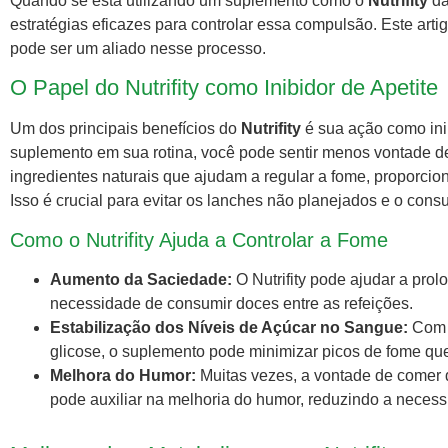
Quando se está utilizando um suplemento como o
Nutrifity
da
estratégias eficazes para controlar essa compulsão. Este artig
pode ser um aliado nesse processo.
O Papel do Nutrifity como Inibidor de Apetite
Um dos principais benefícios do
Nutrifity
é sua ação como inib
suplemento em sua rotina, você pode sentir menos vontade de
ingredientes naturais que ajudam a regular a fome, proporc
Isso é crucial para evitar os lanches não planejados e o con
Como o Nutrifity Ajuda a Controlar a Fome
Aumento da Saciedade:
O Nutrifity pode ajudar a pro
necessidade de consumir doces entre as refeições.
Estabilização dos Níveis de Açúcar no Sangue:
Com i
glicose, o suplemento pode minimizar picos de fome qu
Melhora do Humor:
Muitas vezes, a vontade de comer d
pode auxiliar na melhoria do humor, reduzindo a necessi