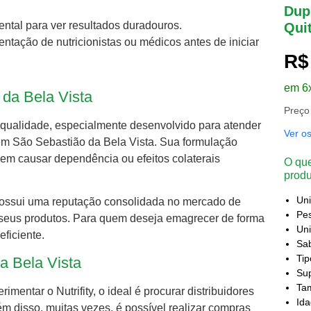
Dupl
ental para ver resultados duradouros.
Qui
entação de nutricionistas ou médicos antes de iniciar
R$
em 6
 da Bela Vista
Preço
 qualidade, especialmente desenvolvido para atender
Ver o
 São Sebastião da Bela Vista. Sua formulação
sem causar dependência ou efeitos colaterais
O que
produ
Un
, possui uma reputação consolidada no mercado de
Pes
e seus produtos. Para quem deseja emagrecer de forma
Uni
eficiente.
Sa
Ti
a Bela Vista
Sup
Ta
entar o Nutrifity, o ideal é procurar distribuidores
Id
ém disso, muitas vezes, é possível realizar compras