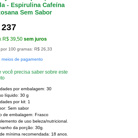
a - Espirulina Cafeína
tosana Sem Sabor
 237
x R$ 39,50
sem juros
 por 100 gramas: R$ 26,33
s meios de pagamento
 você precisa saber sobre este
to
idades por embalagem: 30
o líquido: 30 g
dades por kit: 1
bor: Sem sabor
po de embalagem: Frasco
lemento de uso beleza/nutricional.
manho da porção: 30g.
ade mínima recomendada: 18 anos.