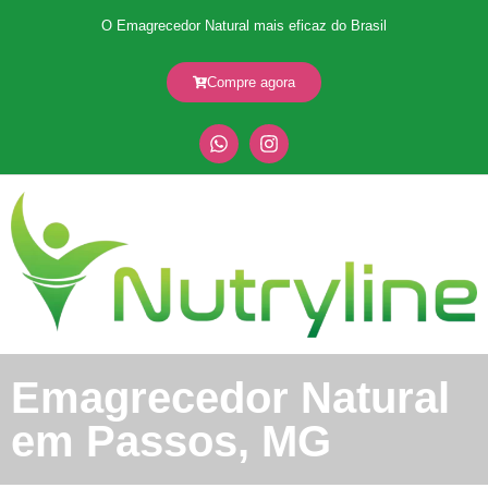
O Emagrecedor Natural mais eficaz do Brasil
Compre agora
Emagrecedor Natural
em Passos, MG