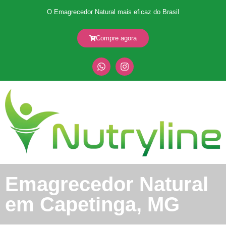
O Emagrecedor Natural mais eficaz do Brasil
Compre agora
Emagrecedor Natural
em Capetinga, MG