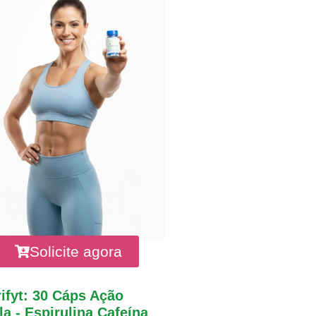
Solicite agora
ifyt: 30 Cáps Ação
a - Espirulina Cafeína