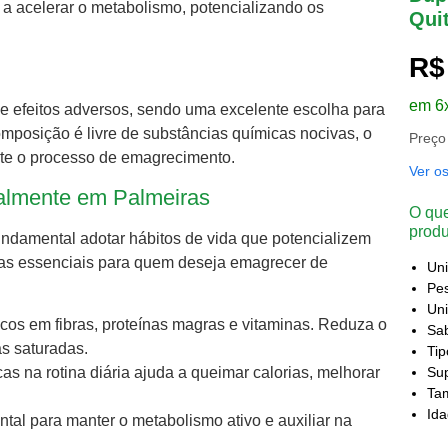
a acelerar o metabolismo, potencializando os
Qui
R$
em 6
 de efeitos adversos, sendo uma excelente escolha para
omposição é livre de substâncias químicas nocivas, o
Preço
nte o processo de emagrecimento.
Ver o
almente em Palmeiras
O que
produ
fundamental adotar hábitos de vida que potencializem
icas essenciais para quem deseja emagrecer de
Un
Pes
Uni
 ricos em fibras, proteínas magras e vitaminas. Reduza o
Sa
s saturadas.
Ti
Sup
icas na rotina diária ajuda a queimar calorias, melhorar
Ta
Id
tal para manter o metabolismo ativo e auxiliar na