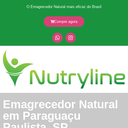
O Emagrecedor Natural mais eficaz do Brasil
Compre agora
Emagrecedor Natural
em Paraguaçu
Paulista, SP