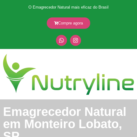
O Emagrecedor Natural mais eficaz do Brasil
Compre agora
Emagrecedor Natural
em Monteiro Lobato,
SP