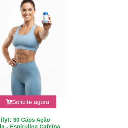
Solicite agora
ifyt: 30 Cáps Ação
a - Espirulina Cafeína