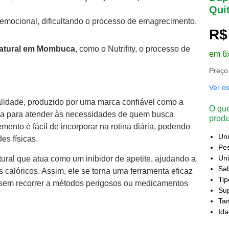
Qui
 emocional, dificultando o processo de emagrecimento.
R$
atural em Mombuca
, como o Nutrifity, o processo de
em 6
Preço
Ver o
alidade, produzido por uma marca confiável como a
O que
ida para atender às necessidades de quem busca
produ
ento é fácil de incorporar na rotina diária, podendo
Un
es físicas.
Pes
Uni
tural que atua como um inibidor de apetite, ajudando a
Sa
 calóricos. Assim, ele se torna uma ferramenta eficaz
Ti
sem recorrer a métodos perigosos ou medicamentos
Sup
Ta
Id