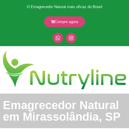
O Emagrecedor Natural mais eficaz do Brasil
Compre agora
Emagrecedor Natural
em Mirassolândia, SP