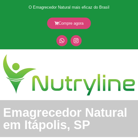
O Emagrecedor Natural mais eficaz do Brasil
Compre agora
Emagrecedor Natural
em Itápolis, SP