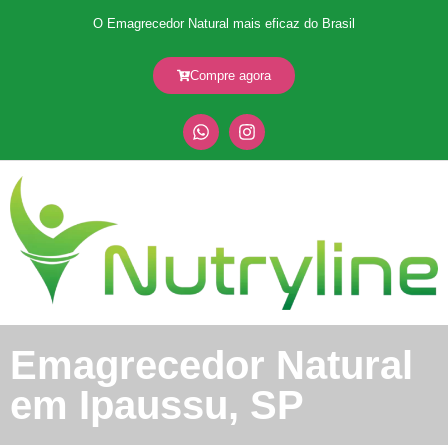
O Emagrecedor Natural mais eficaz do Brasil
Compre agora
Emagrecedor Natural
em Ipaussu, SP