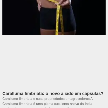
Caralluma fimbriata: o novo aliado em cápsulas?
Caralluma fimbriata e suas propriedades emagrecedoras A
Caralluma fimbriata é uma planta suculenta nativa da Índia,