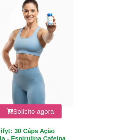
Solicite agora
ifyt: 30 Cáps Ação
a - Espirulina Cafeína