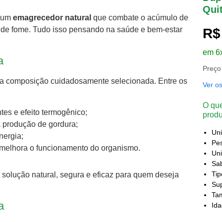
Qui
o um
emagrecedor natural
que combate o acúmulo de
o de fome. Tudo isso pensando na saúde e bem-estar
R$
em 6
a
Preço
a composição cuidadosamente selecionada. Entre os
Ver o
O que
tes e efeito termogênico;
produ
r a produção de gordura;
Un
nergia;
Pes
 e melhora o funcionamento do organismo.
Uni
Sa
Ti
solução natural, segura e eficaz para quem deseja
Sup
Ta
a
Id