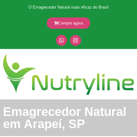
O Emagrecedor Natural mais eficaz do Brasil
Compre agora
Emagrecedor Natural
em Arapeí, SP