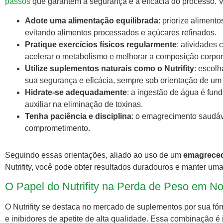
passos
que garantem a segurança e a eficácia do processo. V
Adote uma alimentação equilibrada
: priorize alimento
evitando alimentos processados e açúcares refinados.
Pratique exercícios físicos regularmente
: atividades
acelerar o metabolismo e melhorar a composição corpor
Utilize suplementos naturais como o Nutrifity
: escol
sua segurança e eficácia, sempre sob orientação de um 
Hidrate-se adequadamente
: a ingestão de água é fu
auxiliar na eliminação de toxinas.
Tenha paciência e disciplina
: o emagrecimento saudáv
comprometimento.
Seguindo essas orientações, aliado ao uso de um
emagreced
Nutrifity, você pode obter resultados duradouros e manter uma
O Papel do Nutrifity na Perda de Peso em N
O Nutrifity se destaca no mercado de suplementos por sua fó
e inibidores de apetite de alta qualidade. Essa combinação 