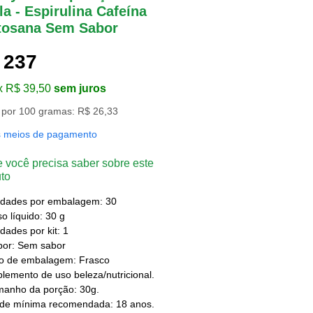
a - Espirulina Cafeína
tosana Sem Sabor
 237
x R$ 39,50
sem juros
 por 100 gramas: R$ 26,33
s meios de pagamento
 você precisa saber sobre este
to
idades por embalagem: 30
o líquido: 30 g
dades por kit: 1
bor: Sem sabor
po de embalagem: Frasco
lemento de uso beleza/nutricional.
manho da porção: 30g.
ade mínima recomendada: 18 anos.