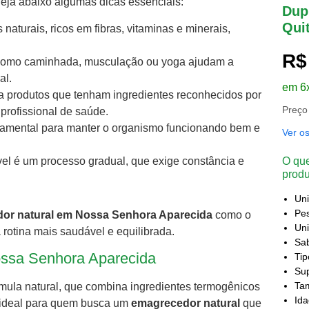
eja abaixo algumas dicas essenciais:
Dupl
Qui
s naturais, ricos em fibras, vitaminas e minerais,
R$
 como caminhada, musculação ou yoga ajudam a
al.
em 6
ha produtos que tenham ingredientes reconhecidos por
Preço
profissional de saúde.
ndamental para manter o organismo funcionando bem e
Ver o
el é um processo gradual, que exige constância e
O que
produ
Un
Pes
or natural em Nossa Senhora Aparecida
como o
Uni
 rotina mais saudável e equilibrada.
Sa
ossa Senhora Aparecida
Ti
Sup
Ta
rmula natural, que combina ingredientes termogênicos
Id
é ideal para quem busca um
emagrecedor natural
que