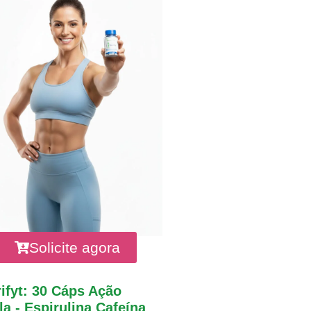
Solicite agora
ifyt: 30 Cáps Ação
a - Espirulina Cafeína