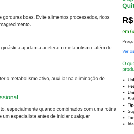
Qui
 e gorduras boas. Evite alimentos processados, ricos
R$
emagrecimento.
em 6
Preço
 ginástica ajudam a acelerar o metabolismo, além de
Ver o
O que
produ
r o metabolismo ativo, auxiliar na eliminação de
Un
Pes
Uni
ssional
Sa
Ti
ento, especialmente quando combinados com uma rotina
Sup
 um especialista antes de iniciar qualquer
Ta
Id