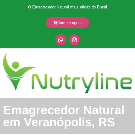
O Emagrecedor Natural mais eficaz do Brasil
Compre agora
Emagrecedor Natural
em Veranópolis, RS