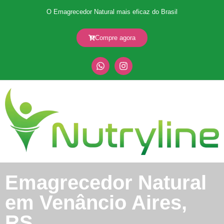
O Emagrecedor Natural mais eficaz do Brasil
Compre agora
Emagrecedor Natural
em Venâncio Aires,
RS