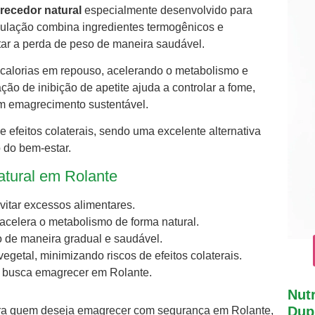
ecedor natural
especialmente desenvolvido para
lação combina ingredientes termogênicos e
litar a perda de peso de maneira saudável.
 calorias em repouso, acelerando o metabolismo e
ão de inibição de apetite ajuda a controlar a fome,
 um emagrecimento sustentável.
de efeitos colaterais, sendo uma excelente alternativa
 do bem-estar.
atural em Rolante
evitar excessos alimentares.
acelera o metabolismo de forma natural.
o de maneira gradual e saudável.
egetal, minimizando riscos de efeitos colaterais.
uem busca emagrecer em Rolante.
Nutr
Dupl
para quem deseja emagrecer com segurança em Rolante,