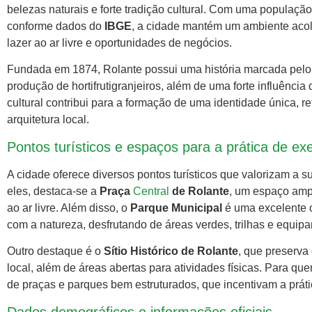
belezas naturais e forte tradição cultural. Com uma populaç
conforme dados do
IBGE
, a cidade mantém um ambiente acol
lazer ao ar livre e oportunidades de negócios.
Fundada em 1874, Rolante possui uma história marcada pelo
produção de hortifrutigranjeiros, além de uma forte influência
cultural contribui para a formação de uma identidade única, ref
arquitetura local.
Pontos turísticos e espaços para a prática de exe
A cidade oferece diversos pontos turísticos que valorizam a su
eles, destaca-se a
Praça
Central
de Rolante
, um espaço ampl
ao ar livre. Além disso, o
Parque Municipal
é uma excelente o
com a natureza, desfrutando de áreas verdes, trilhas e equipam
Outro destaque é o
Sítio Histórico de Rolante
, que preserva
local, além de áreas abertas para atividades físicas. Para qu
de praças e parques bem estruturados, que incentivam a prátic
Dados demográficos e informações oficiais