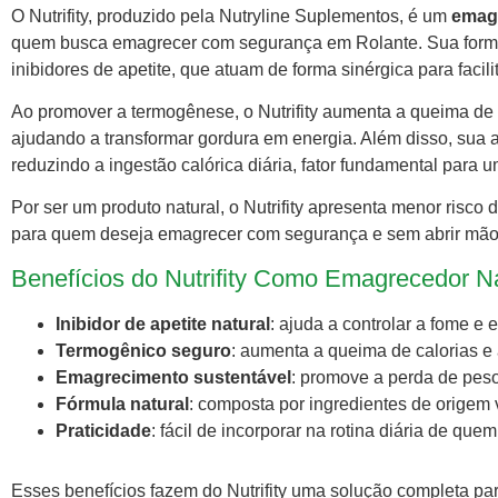
O Nutrifity, produzido pela Nutryline Suplementos, é um
emagr
quem busca emagrecer com segurança em Rolante. Sua formu
inibidores de apetite, que atuam de forma sinérgica para faci
Ao promover a termogênese, o Nutrifity aumenta a queima de
ajudando a transformar gordura em energia. Além disso, sua aç
reduzindo a ingestão calórica diária, fator fundamental para
Por ser um produto natural, o Nutrifity apresenta menor risco 
para quem deseja emagrecer com segurança e sem abrir mão
Benefícios do Nutrifity Como Emagrecedor N
Inibidor de apetite natural
: ajuda a controlar a fome e 
Termogênico seguro
: aumenta a queima de calorias e 
Emagrecimento sustentável
: promove a perda de pes
Fórmula natural
: composta por ingredientes de origem v
Praticidade
: fácil de incorporar na rotina diária de q
Esses benefícios fazem do Nutrifity uma solução completa 