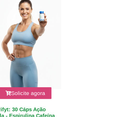
Solicite agora
ifyt: 30 Cáps Ação
a - Espirulina Cafeína