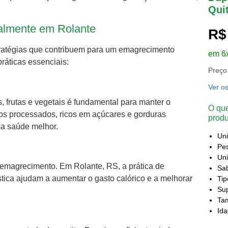
Qui
almente em Rolante
R$
stratégias que contribuem para um emagrecimento
em 6
ráticas essenciais:
Preço
Ver o
s, frutas e vegetais é fundamental para manter o
O que
tos processados, ricos em açúcares e gorduras
produ
ma saúde melhor.
Un
Pes
Uni
e emagrecimento. Em Rolante, RS, a prática de
Sa
stica ajudam a aumentar o gasto calórico e a melhorar
Ti
Sup
Ta
Id