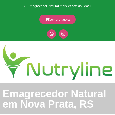
O Emagrecedor Natural mais eficaz do Brasil
Compre agora
Emagrecedor Natural
em Nova Prata, RS