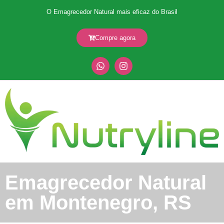
O Emagrecedor Natural mais eficaz do Brasil
Compre agora
Emagrecedor Natural
em Montenegro, RS