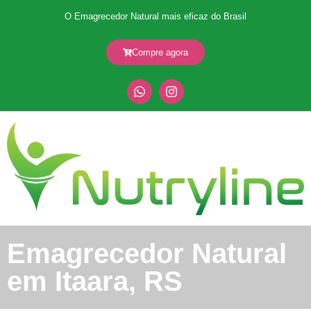
O Emagrecedor Natural mais eficaz do Brasil
Compre agora
Emagrecedor Natural
em Itaara, RS