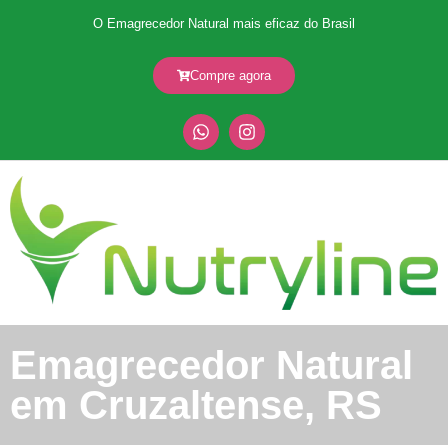
O Emagrecedor Natural mais eficaz do Brasil
Compre agora
Emagrecedor Natural
em Cruzaltense, RS