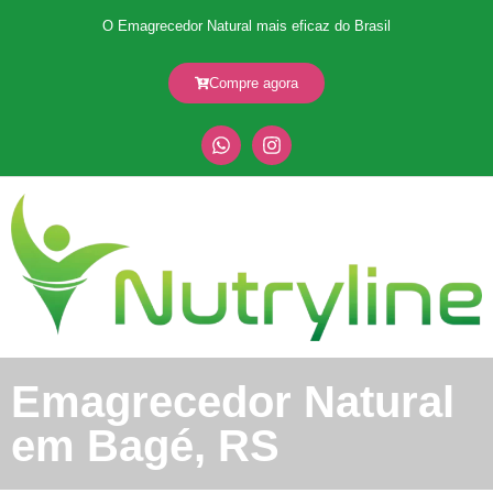
O Emagrecedor Natural mais eficaz do Brasil
Compre agora
Emagrecedor Natural
em Bagé, RS