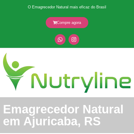
O Emagrecedor Natural mais eficaz do Brasil
Compre agora
Emagrecedor Natural
em Ajuricaba, RS