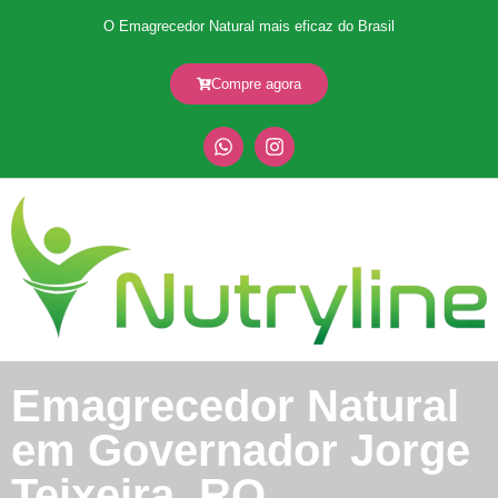
O Emagrecedor Natural mais eficaz do Brasil
Compre agora
Emagrecedor Natural
em Governador Jorge
Teixeira, RO