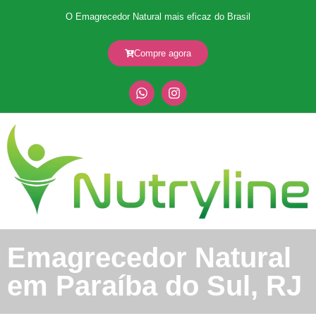
O Emagrecedor Natural mais eficaz do Brasil
Compre agora
Emagrecedor Natural
em Paraíba do Sul, RJ