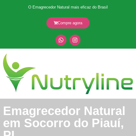
O Emagrecedor Natural mais eficaz do Brasil
Compre agora
Emagrecedor Natural
em Socorro do Piauí,
PI