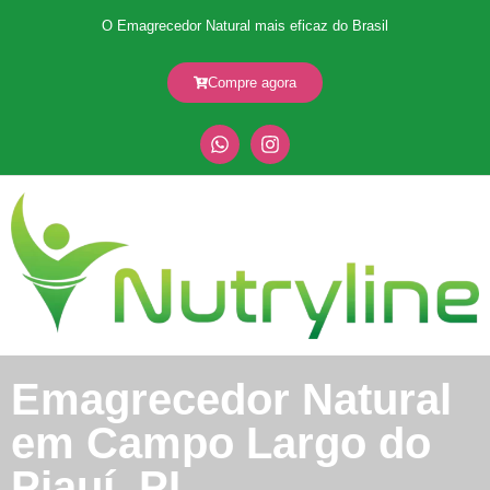
O Emagrecedor Natural mais eficaz do Brasil
Compre agora
Emagrecedor Natural
em Campo Largo do
Piauí, PI