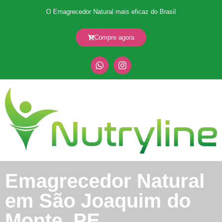
O Emagrecedor Natural mais eficaz do Brasil
Compre agora
Emagrecedor Natural
em São Joaquim do
Monte, PE