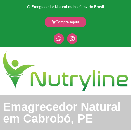
O Emagrecedor Natural mais eficaz do Brasil
Compre agora
Emagrecedor Natural
em Cabrobó, PE