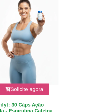
Solicite agora
ifyt: 30 Cáps Ação
a - Espirulina Cafeína