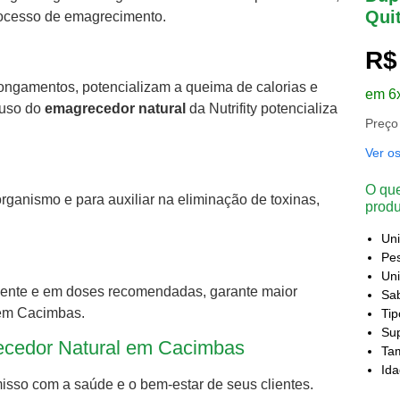
Qui
processo de emagrecimento.
R$
ongamentos, potencializam a queima de calorias e
em 6
 uso do
emagrecedor natural
da Nutrifity potencializa
Preço
Ver o
O que
rganismo e para auxiliar na eliminação de toxinas,
produ
Un
Pes
Uni
rmente e em doses recomendadas, garante maior
Sa
 em Cacimbas.
Ti
Sup
ecedor Natural em Cacimbas
Ta
Id
misso com a saúde e o bem-estar de seus clientes.