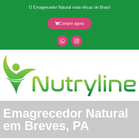
O Emagrecedor Natural mais eficaz do Brasil
Compre agora
Emagrecedor Natural
em Breves, PA