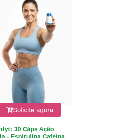
Solicite agora
ifyt: 30 Cáps Ação
a - Espirulina Cafeína