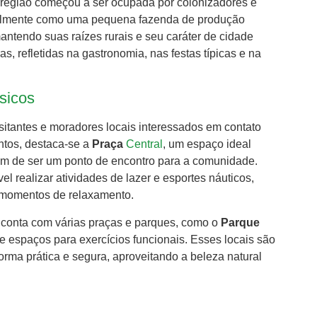
 região começou a ser ocupada por colonizadores e
icialmente como uma pequena fazenda de produção
antendo suas raízes rurais e seu caráter de cidade
as, refletidas na gastronomia, nas festas típicas e na
ísicos
isitantes e moradores locais interessados em contato
ontos, destaca-se a
Praça
Central
, um espaço ideal
além de ser um ponto de encontro para a comunidade.
vel realizar atividades de lazer e esportes náuticos,
e momentos de relaxamento.
de conta com várias praças e parques, como o
Parque
e espaços para exercícios funcionais. Esses locais são
orma prática e segura, aproveitando a beleza natural