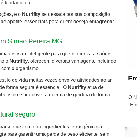
 é fundamental.
pções, e o
Nutrifity
se destaca por sua composição
 de apetite, essenciais para quem deseja
emagrecer
m Simão Pereira MG
a decisão inteligente para quem prioriza a saúde
omo o
Nutrifity
, oferecem diversas vantagens, incluindo
e com o organismo.
Em
tilo de vida muitas vezes envolve atividades ao ar
 de forma segura é essencial. O
Nutrifity
atua de
etabolismo e promover a queima de gordura de forma
O Nu
Em
tural seguro
brada, que combina ingredientes termogênicos e
ia para garantir uma perda de peso eficiente, sem