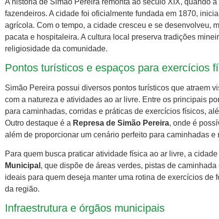
A história de Simão Pereira remonta ao século XIX, quando a
fazendeiros. A cidade foi oficialmente fundada em 1870, in
agrícola. Com o tempo, a cidade cresceu e se desenvolveu, m
pacata e hospitaleira. A cultura local preserva tradições mineir
religiosidade da comunidade.
Pontos turísticos e espaços para exercícios f
Simão Pereira possui diversos pontos turísticos que atraem v
com a natureza e atividades ao ar livre. Entre os principais p
para caminhadas, corridas e práticas de exercícios físicos, 
Outro destaque é a
Represa de Simão Pereira
, onde é possí
além de proporcionar um cenário perfeito para caminhadas 
Para quem busca praticar atividade física ao ar livre, a cida
Municipal
, que dispõe de áreas verdes, pistas de caminhada 
ideais para quem deseja manter uma rotina de exercícios de f
da região.
Infraestrutura e órgãos municipais