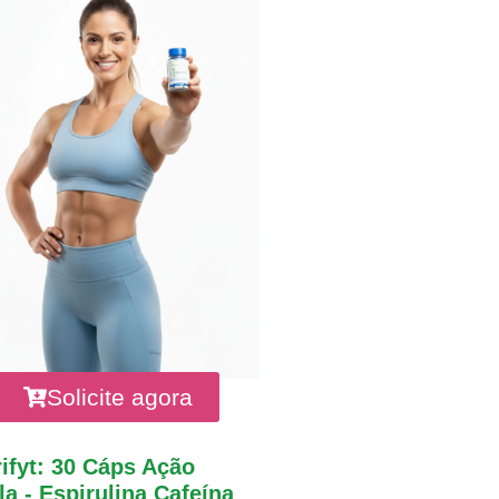
Solicite agora
ifyt: 30 Cáps Ação
a - Espirulina Cafeína