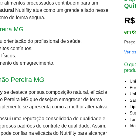
tar alimentos processados contribuem para um
Qui
atural
Nutrifity atua como um grande aliado nesse
ismo de forma segura.
R$
ereira MG
em 6
orientação do profissional de saúde.
Preço
itos contínuos.
Ver o
físicos.
tamento de emagrecimento.
O que
produ
imão Pereira MG
Un
Pes
ty
se destaca por sua composição natural, eficácia
Uni
o Pereira MG que desejam emagrecer de forma
Sa
Ti
suplemento se apresenta como a melhor alternativa.
Sup
, possui uma reputação consolidada de qualidade e
Ta
gorosos padrões de controle de qualidade. Assim,
Id
de confiar na eficácia do Nutrifity para alcançar